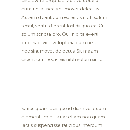
clita everti propriae, vidit voluptaria
cum ne, at nec sint movet delectus.
Autem dicant cum ex, ei vis nibh solum
simul, veritus fierent fastidii quo ea. Cu
solum scripta pro. Qui in clita everti
propriae, vidit voluptaria cum ne, at
nec sint movet delectus. Sit mazim
dicant cum ex, ei vis nibh solum simul.
Varius quam quisque id diam vel quam
elementum pulvinar etiam non quam
lacus suspendisse faucibus interdum