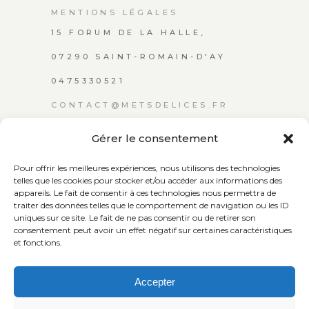
MENTIONS LÉGALES
15 FORUM DE LA HALLE,
07290 SAINT-ROMAIN-D'AY
0475330521
CONTACT@METSDELICES.FR
Gérer le consentement
Recevez nos dernières informations
Pour offrir les meilleures expériences, nous utilisons des technologies
telles que les cookies pour stocker et/ou accéder aux informations des
appareils. Le fait de consentir à ces technologies nous permettra de
SUIVEZ-NOUS
traiter des données telles que le comportement de navigation ou les ID
uniques sur ce site. Le fait de ne pas consentir ou de retirer son
consentement peut avoir un effet négatif sur certaines caractéristiques
J'accepte de recevoir nos
et fonctions.
newsletters.
Accepter